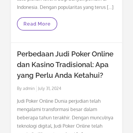
Indonesia. Dengan popularitas yang terus […]
Slot
Read More
Gacor
Habanero:
Kelebihan
Dan
Kekurangan
Perbedaan Judi Poker Online
Yang
Harus
dan Kasino Tradisional: Apa
Diketahui
yang Perlu Anda Ketahui?
Posted
By
admin
July 31, 2024
on
Judi Poker Online Dunia perjudian telah
mengalami transformasi besar dalam
beberapa tahun terakhir. Dengan munculnya
teknologi digital, Judi Poker Online telah