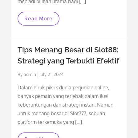
menjadi pilihan utama bagi […]
Perbedaan
Read More
Judi
Poker
Online
Dan
Kasino
Tips Menang Besar di Slot88:
Tradisional:
Apa
Strategi yang Terbukti Efektif
Yang
Perlu
Anda
Posted
By
admin
July 21, 2024
Ketahui?
on
Dalam hiruk-pikuk dunia perjudian online,
banyak pemain yang terjebak dalam ilusi
keberuntungan dan strategi instan. Namun,
untuk menang besar di Slot777, sebuah
platform terkemuka yang […]