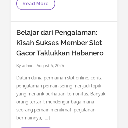
Sensasi
Read More
Jackpot
Wild
Trucks
Habanero
Dengan
Belajar dari Pengalaman:
Taruhan
Maksimal
Kisah Sukses Member Slot
Di
Labamanjur
Gacor Taklukkan Habanero
Posted
By
admin
August 6, 2026
on
Dalam dunia permainan slot online, cerita
pengalaman pemain sering menjadi topik
yang menarik perhatian komunitas. Banyak
orang tertarik mendengar bagaimana
seorang pemain menikmati perjalanan
bermainnya, […]