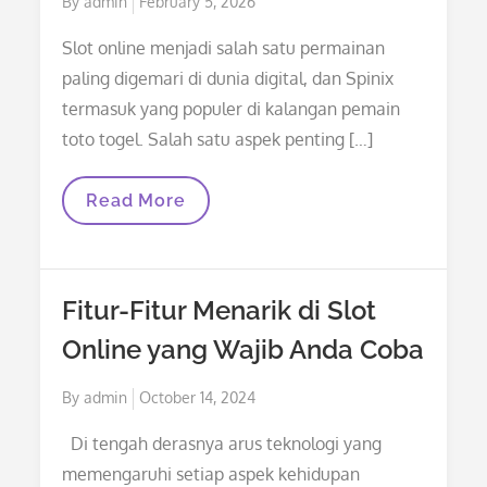
Posted
By
admin
February 5, 2026
on
Slot online menjadi salah satu permainan
paling digemari di dunia digital, dan Spinix
termasuk yang populer di kalangan pemain
toto togel. Salah satu aspek penting […]
Analisis
Read More
Payline
Slot
Spinix
Di
Situs
Fitur-Fitur Menarik di Slot
Toto
Togel
Online yang Wajib Anda Coba
Posted
By
admin
October 14, 2024
on
Di tengah derasnya arus teknologi yang
memengaruhi setiap aspek kehidupan