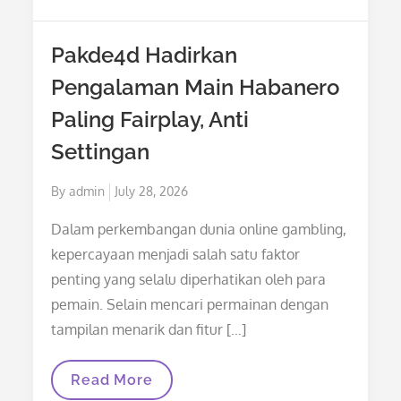
Deposit
100%
Di
Pakde4d Hadirkan
Slot
Dan
Pengalaman Main Habanero
Cara
Klaimnya
Paling Fairplay, Anti
Dengan
Benar
Settingan
Posted
By
admin
July 28, 2026
on
Dalam perkembangan dunia online gambling,
kepercayaan menjadi salah satu faktor
penting yang selalu diperhatikan oleh para
pemain. Selain mencari permainan dengan
tampilan menarik dan fitur […]
Pakde4d
Read More
Hadirkan