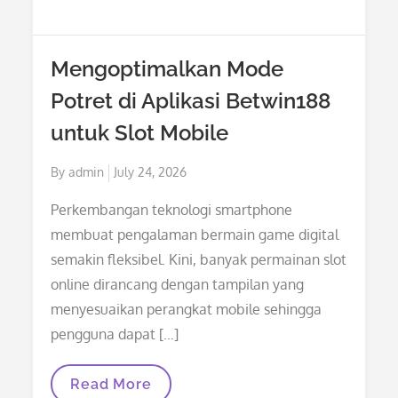
Pengalaman
Main
Habanero
Paling
Mengoptimalkan Mode
Fairplay,
Anti
Potret di Aplikasi Betwin188
Settingan
untuk Slot Mobile
Posted
By
admin
July 24, 2026
on
Perkembangan teknologi smartphone
membuat pengalaman bermain game digital
semakin fleksibel. Kini, banyak permainan slot
online dirancang dengan tampilan yang
menyesuaikan perangkat mobile sehingga
pengguna dapat […]
Mengoptimalkan
Read More