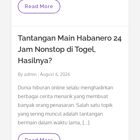
Belajar
Read More
Dari
Pengalaman:
Kisah
Sukses
Member
Tantangan Main Habanero 24
Slot
Gacor
Jam Nonstop di Togel,
Taklukkan
Habanero
Hasilnya?
Posted
By
admin
August 6, 2026
on
Dunia hiburan online selalu menghadirkan
berbagai cerita menarik yang membuat
banyak orang penasaran. Salah satu topik
yang sering muncul adalah tantangan
bermain dalam waktu lama, […]
Tantangan