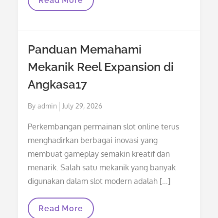
Read More
Main
Habanero
24
Jam
Nonstop
Panduan Memahami
Di
Togel,
Mekanik Reel Expansion di
Hasilnya?
Angkasa17
Posted
By
admin
July 29, 2026
on
Perkembangan permainan slot online terus
menghadirkan berbagai inovasi yang
membuat gameplay semakin kreatif dan
menarik. Salah satu mekanik yang banyak
digunakan dalam slot modern adalah […]
Panduan
Read More
Memahami