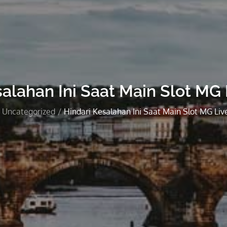
alahan Ini Saat Main Slot MG 
Uncategorized
Hindari Kesalahan Ini Saat Main Slot MG Live