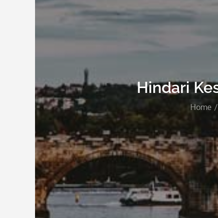
Hindari Kes
Home