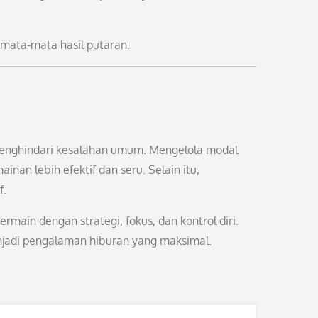
emata-mata hasil putaran.
menghindari kesalahan umum. Mengelola modal
an lebih efektif dan seru. Selain itu,
f.
main dengan strategi, fokus, dan kontrol diri.
njadi pengalaman hiburan yang maksimal.