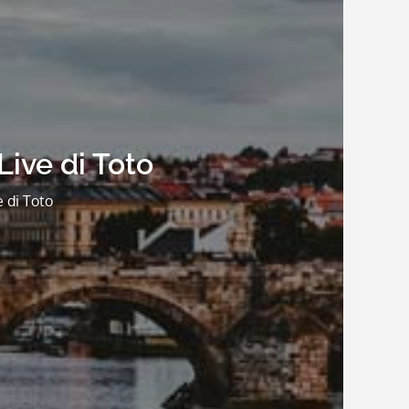
Live di Toto
 di Toto