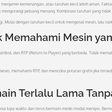
menjamin kemenangan, atau taruhan kecil lebih aman. Fakta
ak mengurangi peluang menang. Kombinasi taruhan yang tidak
. Mulai dengan taruhan kecil untuk mengenal mesin, lalu nai
ak Memahami Mesin ya
la simbol, dan RTP (Return to Player) yang berbeda. Tidak me
sin, memahami RTP, dan mencoba putaran gratis jika tersed
ain Terlalu Lama Tanpa
 bisa lupa waktu dan terus bermain meski modal menipis. Berm