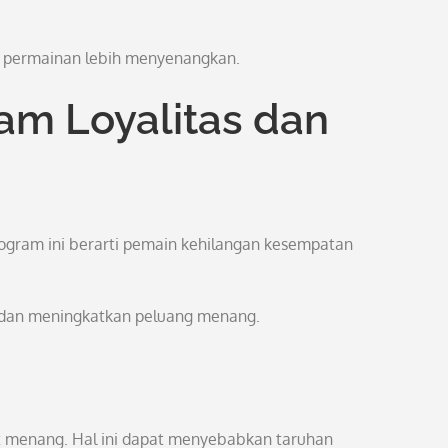
an permainan lebih menyenangkan.
am Loyalitas dan
rogram ini berarti pemain kehilangan kesempatan
a dan meningkatkan peluang menang.
at menang. Hal ini dapat menyebabkan taruhan