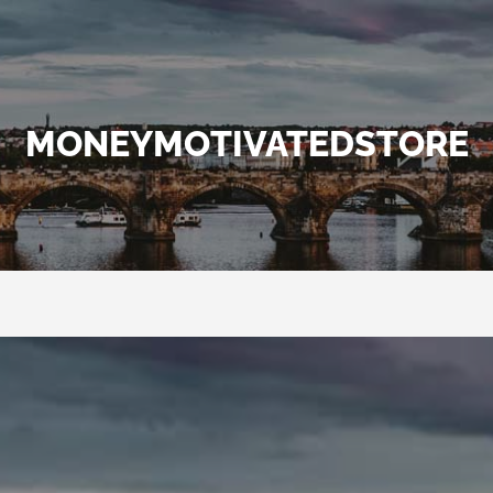
MONEYMOTIVATEDSTORE