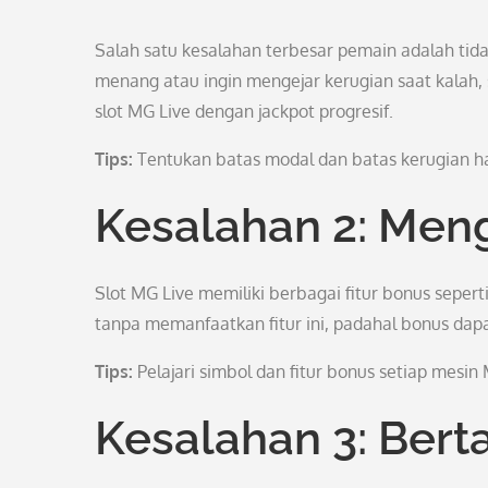
Salah satu kesalahan terbesar pemain adalah ti
menang atau ingin mengejar kerugian saat kalah,
slot MG Live dengan jackpot progresif.
Tips:
Tentukan batas modal dan batas kerugian ha
Kesalahan 2: Meng
Slot MG Live memiliki berbagai fitur bonus seper
tanpa memanfaatkan fitur ini, padahal bonus dap
Tips:
Pelajari simbol dan fitur bonus setiap mes
Kesalahan 3: Berta