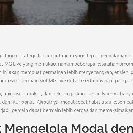
 tanpa strategi dan pengetahuan yang tepat, pengalaman bisa
ot MG Live yang memukau, namun beberapa kesalahan umum s
 ini akan membuat permainan lebih menyenangkan, efisien, 
mum saat bermain slot MG Live di Toto serta tips agar pengal
 animasi interaktif, dan peluang jackpot besar. Namun, bany
 dan fitur bonus. Akibatnya, modal cepat habis atau kesempa
rjadi, pemain dapat bermain lebih cerdas dan memaksimalkan
ak Mengelola Modal de