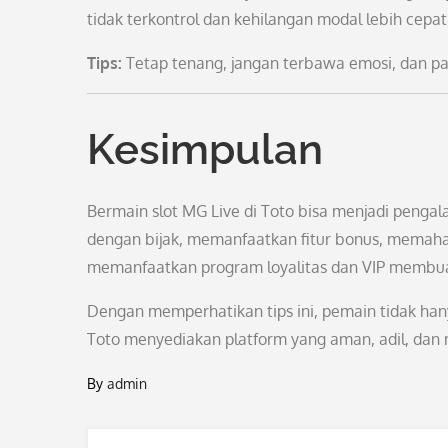
tidak terkontrol dan kehilangan modal lebih cepat
Tips:
Tetap tenang, jangan terbawa emosi, dan pat
Kesimpulan
Bermain slot MG Live di Toto bisa menjadi pen
dengan bijak, memanfaatkan fitur bonus, memahami
memanfaatkan program loyalitas dan VIP membua
Dengan memperhatikan tips ini, pemain tidak hany
Toto menyediakan platform yang aman, adil, dan
By
admin