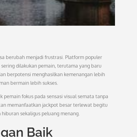
 berubah menjadi frustrasi. Platform populer
ering dilakukan pemain, terutama yang baru
dan berpotensi menghasilkan kemenangan lebih
aman bermain lebih sukses.
ak pemain fokus pada sensasi visual semata tanpa
tan memanfaatkan jackpot besar terlewat begitu
 hiburan sekaligus peluang menang.
ngan Baik