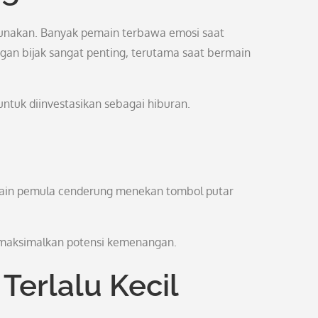
igunakan. Banyak pemain terbawa emosi saat
gan bijak sangat penting, terutama saat bermain
tuk diinvestasikan sebagai hiburan.
 pemain pemula cenderung menekan tombol putar
memaksimalkan potensi kemenangan.
Terlalu Kecil