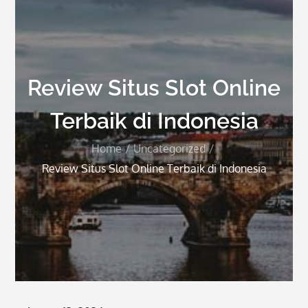
Review Situs Slot Online
Terbaik di Indonesia
Home
Uncategorized
Review Situs Slot Online Terbaik di Indonesia