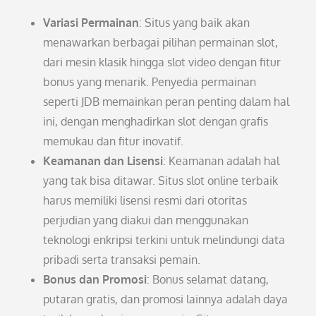
Variasi Permainan
: Situs yang baik akan
menawarkan berbagai pilihan permainan slot,
dari mesin klasik hingga slot video dengan fitur
bonus yang menarik. Penyedia permainan
seperti JDB memainkan peran penting dalam hal
ini, dengan menghadirkan slot dengan grafis
memukau dan fitur inovatif.
Keamanan dan Lisensi
: Keamanan adalah hal
yang tak bisa ditawar. Situs slot online terbaik
harus memiliki lisensi resmi dari otoritas
perjudian yang diakui dan menggunakan
teknologi enkripsi terkini untuk melindungi data
pribadi serta transaksi pemain.
Bonus dan Promosi
: Bonus selamat datang,
putaran gratis, dan promosi lainnya adalah daya