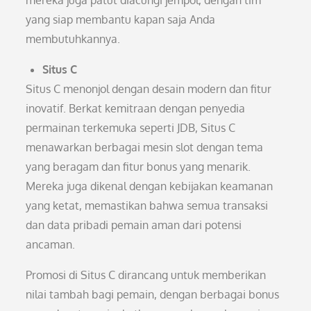
mereka juga patut diacungi jempol, dengan tim
yang siap membantu kapan saja Anda
membutuhkannya.
Situs C
Situs C menonjol dengan desain modern dan fitur
inovatif. Berkat kemitraan dengan penyedia
permainan terkemuka seperti JDB, Situs C
menawarkan berbagai mesin slot dengan tema
yang beragam dan fitur bonus yang menarik.
Mereka juga dikenal dengan kebijakan keamanan
yang ketat, memastikan bahwa semua transaksi
dan data pribadi pemain aman dari potensi
ancaman.
Promosi di Situs C dirancang untuk memberikan
nilai tambah bagi pemain, dengan berbagai bonus