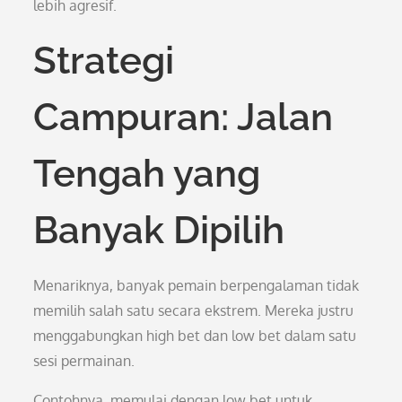
lebih agresif.
Strategi
Campuran: Jalan
Tengah yang
Banyak Dipilih
Menariknya, banyak pemain berpengalaman tidak
memilih salah satu secara ekstrem. Mereka justru
menggabungkan high bet dan low bet dalam satu
sesi permainan.
Contohnya, memulai dengan low bet untuk