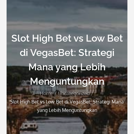
Slot High Bet vs Low Bet
di VegasBet: Strategi
Mana yang Lebih
Menguntungkan
Home
Uncategorized
Slot High Bet vs Low Bet di VegasBet: Strategi Mana
yang Lebih Menguntungkan