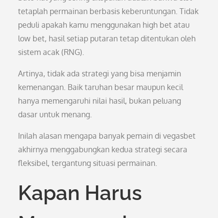
tetaplah permainan berbasis keberuntungan. Tidak
peduli apakah kamu menggunakan high bet atau
low bet, hasil setiap putaran tetap ditentukan oleh
sistem acak (RNG).
Artinya, tidak ada strategi yang bisa menjamin
kemenangan. Baik taruhan besar maupun kecil
hanya memengaruhi nilai hasil, bukan peluang
dasar untuk menang.
Inilah alasan mengapa banyak pemain di vegasbet
akhirnya menggabungkan kedua strategi secara
fleksibel, tergantung situasi permainan.
Kapan Harus