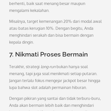
berhenti, baik saat menang besar maupun
mengalami kekalahan.
Misalnya, target kemenangan 20% dari modal awal
atau batas kerugian 10%. Dengan begitu, Anda
menghindari serakah dan bisa bermain dengan
kepala dingin.
7. Nikmati Proses Bermain
Terakhir, strategi
long-run
bukan hanya soal
menang, tapi juga soal menikmati setiap putaran.
Jangan terlalu fokus mengejar jackpot besar hingga
lupa bahwa slot adalah permainan hiburan.
Dengan pikiran yang santai dan tidak terburu-buru,
Anda akan bermain lebih baik dan menghindari