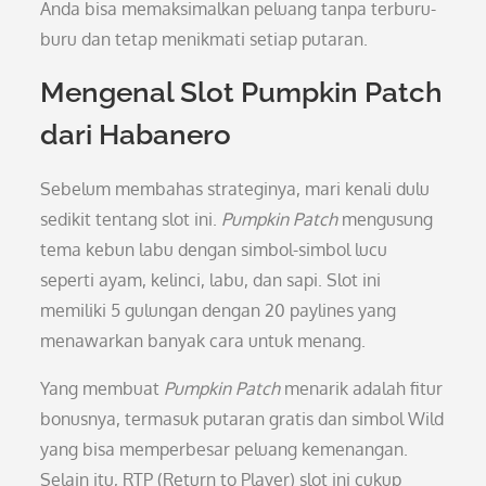
Anda bisa memaksimalkan peluang tanpa terburu-
buru dan tetap menikmati setiap putaran.
Mengenal Slot Pumpkin Patch
dari Habanero
Sebelum membahas strateginya, mari kenali dulu
sedikit tentang slot ini.
Pumpkin Patch
mengusung
tema kebun labu dengan simbol-simbol lucu
seperti ayam, kelinci, labu, dan sapi. Slot ini
memiliki 5 gulungan dengan 20 paylines yang
menawarkan banyak cara untuk menang.
Yang membuat
Pumpkin Patch
menarik adalah fitur
bonusnya, termasuk putaran gratis dan simbol Wild
yang bisa memperbesar peluang kemenangan.
Selain itu, RTP (Return to Player) slot ini cukup