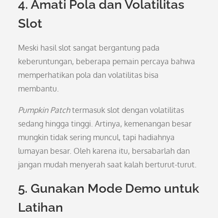
4. Amati Pola dan Volatilitas
Slot
Meski hasil slot sangat bergantung pada
keberuntungan, beberapa pemain percaya bahwa
memperhatikan pola dan volatilitas bisa
membantu.
Pumpkin Patch
termasuk slot dengan volatilitas
sedang hingga tinggi. Artinya, kemenangan besar
mungkin tidak sering muncul, tapi hadiahnya
lumayan besar. Oleh karena itu, bersabarlah dan
jangan mudah menyerah saat kalah berturut-turut.
5. Gunakan Mode Demo untuk
Latihan