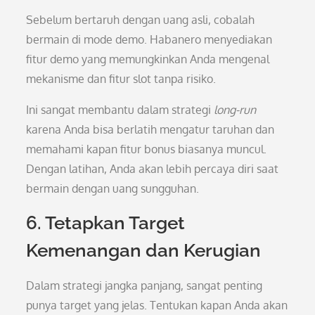
Sebelum bertaruh dengan uang asli, cobalah
bermain di mode demo. Habanero menyediakan
fitur demo yang memungkinkan Anda mengenal
mekanisme dan fitur slot tanpa risiko.
Ini sangat membantu dalam strategi
long-run
karena Anda bisa berlatih mengatur taruhan dan
memahami kapan fitur bonus biasanya muncul.
Dengan latihan, Anda akan lebih percaya diri saat
bermain dengan uang sungguhan.
6. Tetapkan Target
Kemenangan dan Kerugian
Dalam strategi jangka panjang, sangat penting
punya target yang jelas. Tentukan kapan Anda akan