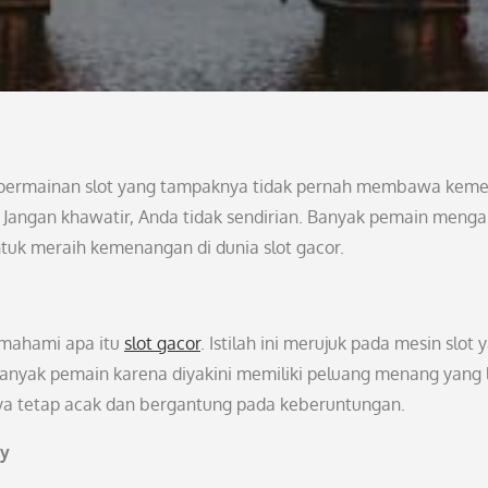
as permainan slot yang tampaknya tidak pernah membawa ke
? Jangan khawatir, Anda tidak sendirian. Banyak pemain meng
tuk meraih kemenangan di dunia slot gacor.
emahami apa itu
slot gacor
. Istilah ini merujuk pada mesin sl
t banyak pemain karena diyakini memiliki peluang menang yang
ya tetap acak dan bergantung pada keberuntungan.
ay