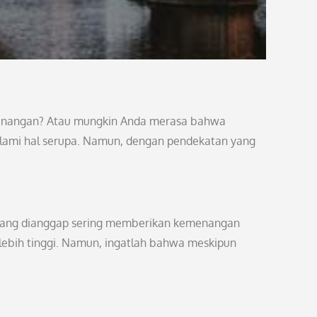
menangan? Atau mungkin Anda merasa bahwa
alami hal serupa. Namun, dengan pendekatan yang
ot yang dianggap sering memberikan kemenangan
 lebih tinggi. Namun, ingatlah bahwa meskipun