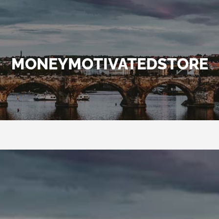
MONEYMOTIVATEDSTORE