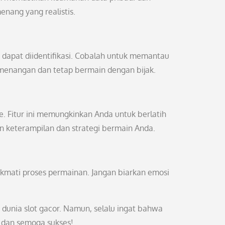
enang yang realistis.
 dapat diidentifikasi. Cobalah untuk memantau
emenangan dan tetap bermain dengan bijak.
. Fitur ini memungkinkan Anda untuk berlatih
 keterampilan dan strategi bermain Anda.
ikmati proses permainan. Jangan biarkan emosi
dunia slot gacor. Namun, selalu ingat bahwa
 dan semoga sukses!