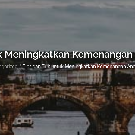
uk Meningkatkan Kemenangan 
egorized
Tips dan Trik untuk Meningkatkan Kemenangan Anda