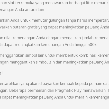
ainan slot terkemuka yang menawarkan berbagai fitur menari
nangan Anda antara lain:
kinkan Anda untuk memutar gulungan tanpa harus mempertar
arkan putaran gratis yang dapat meningkatkan peluang Anda
kan nilai kemenangan Anda dengan mengalikan jumlah kemena
da dapat meningkatkan kemenangan Anda hingga 500x.
 menggantikan simbol lain untuk membentuk kombinasi kem
ngan menggantikan simbol lain dan meningkatkan peluang A
gi
ipertaruhkan yang akan dibayarkan kembali kepada pemain dal
an. Beberapa permainan dari Pragmatic Play menawarkan RTP
gi dapat meningkatkan peluang Anda untuk meraih kemenanga