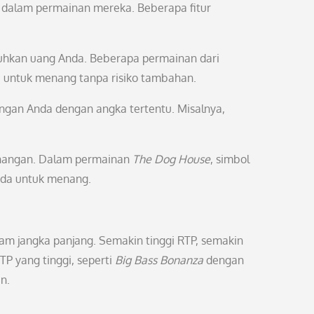
k dalam permainan mereka. Beberapa fitur
uhkan uang Anda. Beberapa permainan dari
 untuk menang tanpa risiko tambahan.
ngan Anda dengan angka tertentu. Misalnya,
enangan. Dalam permainan
The Dog House
, simbol
nda untuk menang.
am jangka panjang. Semakin tinggi RTP, semakin
 yang tinggi, seperti
Big Bass Bonanza
dengan
n.