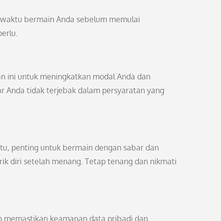
an waktu bermain Anda sebelum memulai
erlu.
n ini untuk meningkatkan modal Anda dan
 Anda tidak terjebak dalam persyaratan yang
itu, penting untuk bermain dengan sabar dan
rik diri setelah menang. Tetap tenang dan nikmati
akan memastikan keamanan data pribadi dan