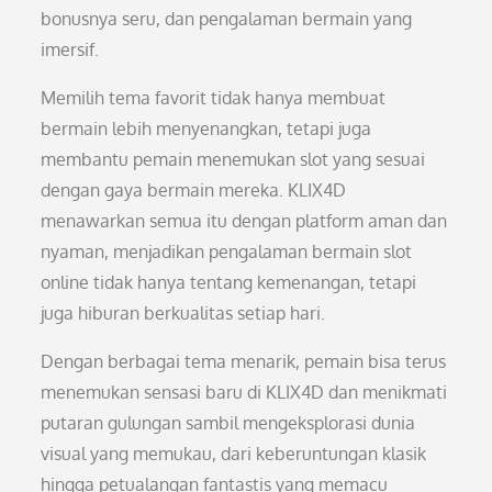
bonusnya seru, dan pengalaman bermain yang
imersif.
Memilih tema favorit tidak hanya membuat
bermain lebih menyenangkan, tetapi juga
membantu pemain menemukan slot yang sesuai
dengan gaya bermain mereka. KLIX4D
menawarkan semua itu dengan platform aman dan
nyaman, menjadikan pengalaman bermain slot
online tidak hanya tentang kemenangan, tetapi
juga hiburan berkualitas setiap hari.
Dengan berbagai tema menarik, pemain bisa terus
menemukan sensasi baru di KLIX4D dan menikmati
putaran gulungan sambil mengeksplorasi dunia
visual yang memukau, dari keberuntungan klasik
hingga petualangan fantastis yang memacu