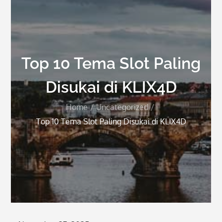
Top 10 Tema Slot Paling
Disukai di KLIX4D
Home
Uncategorized
Top 10 Tema Slot Paling Disukai di KLIX4D