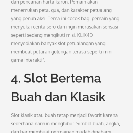
dan pencarian harta karun. Pemain akan
menemukan peta, gua, dan karakter petualang
yang penuh aksi. Tema ini cocok bagi pemain yang
menyukai cerita seru dan ingin merasakan sensasi
seperti sedang mengikuti misi. KLIX4D
menyediakan banyak slot petualangan yang
membuat putaran gulungan terasa seperti mini-
game interaktif.
4. Slot Bertema
Buah dan Klasik
Slot klasik atau buah tetap menjadi favorit karena
sederhana namun menghibur. Simbol buah, angka,
dan bar membuat permainan mudah dipahami,