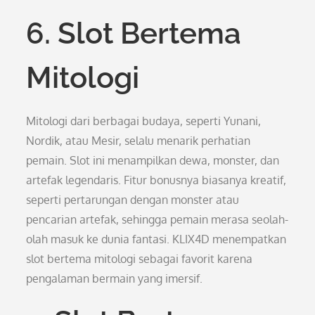
6. Slot Bertema
Mitologi
Mitologi dari berbagai budaya, seperti Yunani,
Nordik, atau Mesir, selalu menarik perhatian
pemain. Slot ini menampilkan dewa, monster, dan
artefak legendaris. Fitur bonusnya biasanya kreatif,
seperti pertarungan dengan monster atau
pencarian artefak, sehingga pemain merasa seolah-
olah masuk ke dunia fantasi. KLIX4D menempatkan
slot bertema mitologi sebagai favorit karena
pengalaman bermain yang imersif.