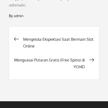
adrenalin.
By
admin
Post
Mengelola Ekspektasi Saat Bermain Slot
Online
navigation
Menguasai Putaran Gratis (Free Spins) di
YOI4D