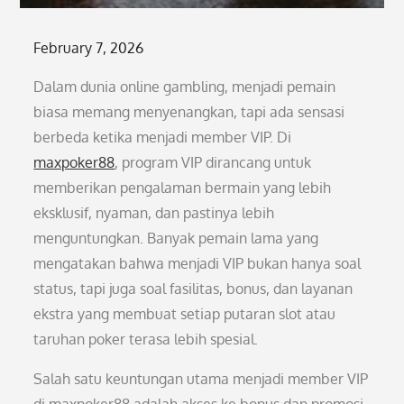
Posted
February 7, 2026
on
Dalam dunia online gambling, menjadi pemain
biasa memang menyenangkan, tapi ada sensasi
berbeda ketika menjadi member VIP. Di
maxpoker88
, program VIP dirancang untuk
memberikan pengalaman bermain yang lebih
eksklusif, nyaman, dan pastinya lebih
menguntungkan. Banyak pemain lama yang
mengatakan bahwa menjadi VIP bukan hanya soal
status, tapi juga soal fasilitas, bonus, dan layanan
ekstra yang membuat setiap putaran slot atau
taruhan poker terasa lebih spesial.
Salah satu keuntungan utama menjadi member VIP