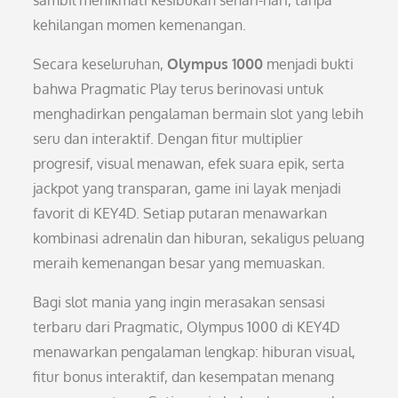
sambil menikmati kesibukan sehari-hari, tanpa
kehilangan momen kemenangan.
Secara keseluruhan,
Olympus 1000
menjadi bukti
bahwa Pragmatic Play terus berinovasi untuk
menghadirkan pengalaman bermain slot yang lebih
seru dan interaktif. Dengan fitur multiplier
progresif, visual menawan, efek suara epik, serta
jackpot yang transparan, game ini layak menjadi
favorit di KEY4D. Setiap putaran menawarkan
kombinasi adrenalin dan hiburan, sekaligus peluang
meraih kemenangan besar yang memuaskan.
Bagi slot mania yang ingin merasakan sensasi
terbaru dari Pragmatic, Olympus 1000 di KEY4D
menawarkan pengalaman lengkap: hiburan visual,
fitur bonus interaktif, dan kesempatan menang