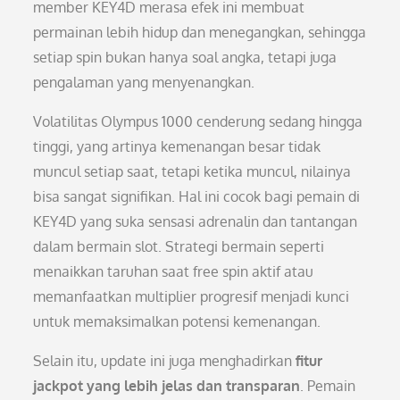
member KEY4D merasa efek ini membuat
permainan lebih hidup dan menegangkan, sehingga
setiap spin bukan hanya soal angka, tetapi juga
pengalaman yang menyenangkan.
Volatilitas Olympus 1000 cenderung sedang hingga
tinggi, yang artinya kemenangan besar tidak
muncul setiap saat, tetapi ketika muncul, nilainya
bisa sangat signifikan. Hal ini cocok bagi pemain di
KEY4D yang suka sensasi adrenalin dan tantangan
dalam bermain slot. Strategi bermain seperti
menaikkan taruhan saat free spin aktif atau
memanfaatkan multiplier progresif menjadi kunci
untuk memaksimalkan potensi kemenangan.
Selain itu, update ini juga menghadirkan
fitur
jackpot yang lebih jelas dan transparan
. Pemain